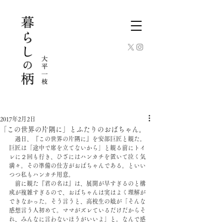
2017年2月2日
「この世界の片隅に」とふたりのおばちゃん。
　過日、『この世界の片隅に』を安部巨匠と観た。
巨匠は「途中で席を立てないから」と観る前にトイ
レに２回も行き、ひざにはハンカチを置いて泣く気
満々。その準備の仕方がおばちゃんである。といい
つつ私もハンカチ用意。
　前に観た『君の名は』は、展開が早すぎるのと構
成が複雑すぎるので、おばちゃんは実はよく理解が
できなかった。そう言うと、高校生の娘が「そんな
感想言う人初めて。ママがズレているだけだからそ
れ、みんなに言わないほうがいいよ」と。なんで感