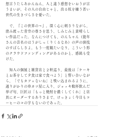
想言うたらあかんねん、人と違う感想をいおうが言
うまいが、その人の自由じゃと、出る杭を嫌う若い
世代の生きづらさを憂いた。
　で、『この世界の〜』。深く心に刺さりながら、
澄み渡った青空の尊さを思う、しみじみと素晴らし
い作品だった。なんにつけても、のんちゃん（能年
さんの芸名のほうがしっくりくるなあ）の声の演技
のすばらしさよ。もう一度観たいなり。こういう形
のクラウドファンディングがあるのかと、感銘も受
けた。
　知人の個展と雑貨店と２軒巡り、最後は「ケーキ
とお茶をして夕食は家で食べよう」と誓い合いなが
ら、「でもカフェないね」と吸い込まれるように、
通りがかりの串カツ屋に入り、ジョッキ数杯飲んだ
挙げ句、巨匠は「もっと焼酎を濃くしてくれ」と店
員にオーダーするありさまで、けっきょく今日もコ
ーヒーのコの字もないのであった。