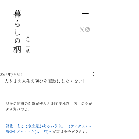
2019年7月3日
「人さまの人生の30分を無駄にしたくない」
戦後の闇市の面影が残る大井町 東小路。店主の愛が
ダダ漏れの店。﻿
連載「そこに定食屋があるかぎり。」
(
ケイクス
)﻿
〜
第
9
回
ブルドック
(
大井町
)
〜
写真は玉子グラタン。﻿