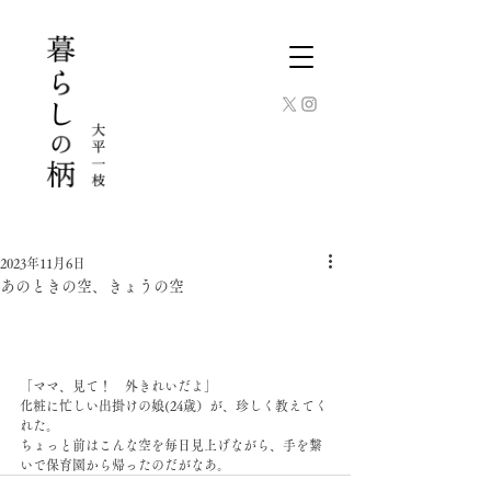
2023年11月6日
あのときの空、きょうの空
「ママ、見て！　外きれいだよ」
化粧に忙しい出掛けの娘(24歳）が、珍しく教えてく
れた。
ちょっと前はこんな空を毎日見上げながら、手を繋
いで保育園から帰ったのだがなあ。