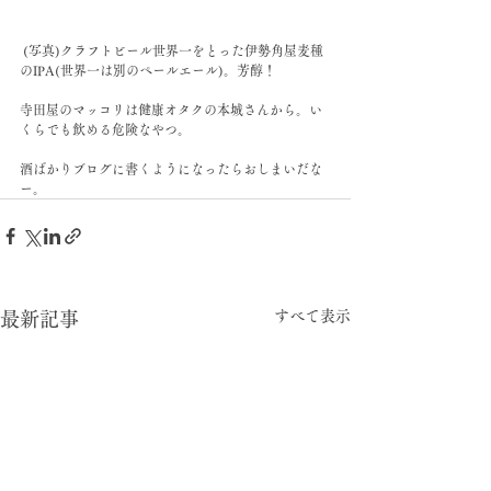
 (写真)クラフトビール世界一をとった伊勢角屋麦種
のIPA(世界一は別のペールエール)。芳醇！
寺田屋のマッコリは健康オタクの本城さんから。い
くらでも飲める危険なやつ。
酒ばかりブログに書くようになったらおしまいだな
ー。
すべて表示
最新記事