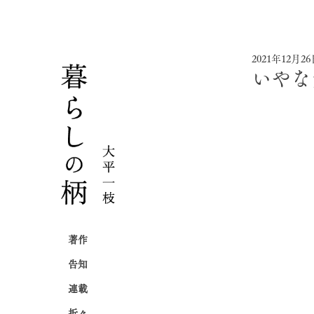
2021年12月2
いやな
著作
告知
連載
折々