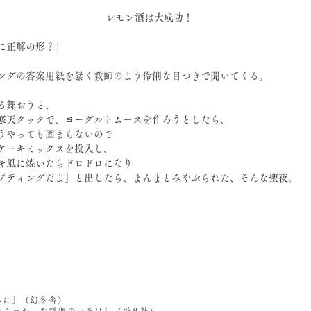
レモン酒は大成功！
に正解の形？」
ングの答案用紙を暴く教師のよう伶俐な目つきで聞いてくる。
る舞おうと、
寒天クックで、ヨーグルトムースを作ろうとしたら、
うやっても固まらないので
ケーキミックスを投入し、
キ風に焼いたらドロドロになり
プディングだよ」と出したら、まんまとみやぶられた、そんな聖夜。
べに』（幻冬舎）