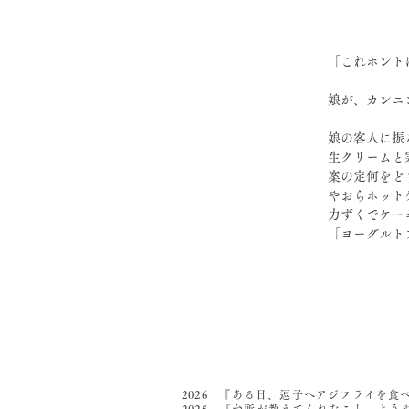
「これホント
娘が、カンニ
娘の客人に振
生クリームと
案の定何をど
やおらホット
力ずくでケー
「ヨーグルト
2026 『ある日、逗子へアジフライを食