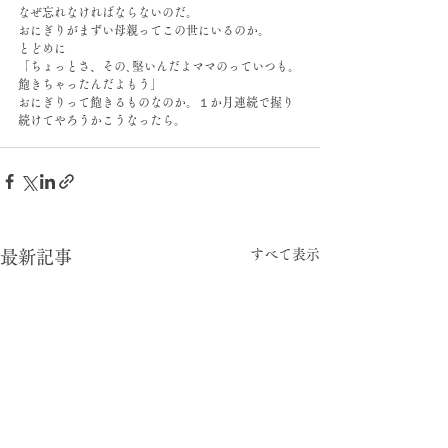
なぜ忘れなければならないのだ。
おにぎりがまずい母親ってこの世にいるのか。
とどめに
「ちょっとさ、その､堅いんだよママのっていつも。
飽きちゃったんだよもう」
おにぎりって飽きるものなのか。１か月連続で握り
続けてやろうかこうなったら。
すべて表示
最新記事