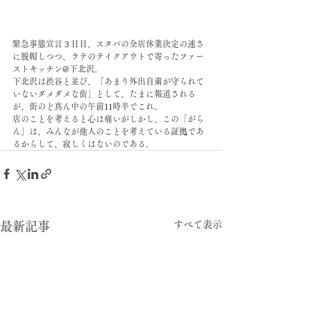
緊急事態宣言３日目、スタバの全店休業決定の速さ
に脱帽しつつ、ラテのテイクアウトで寄ったファー
ストキッチン@下北沢。
下北沢は渋谷と並び、「あまり外出自粛が守られて
いないダメダメな街」として、たまに報道される
が、街のど真ん中の午前11時半でこれ。
店のことを考えると心は痛いがしかし、この「がら
ん」は、みんなが他人のことを考えている証拠であ
るからして、寂しくはないのである。
すべて表示
最新記事