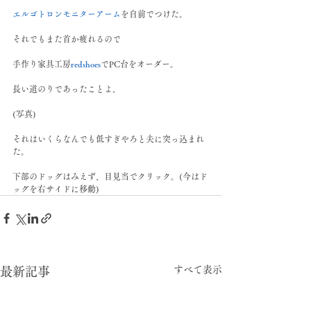
エルゴトロンモニターアーム
を自前でつけた。
それでもまた首か疲れるので
手作り家具工房
redshoes
でPC台をオーダー。
長い道のりであったことよ。
(写真)
それはいくらなんでも低すぎやろと夫に突っ込まれ
た。
下部のドッグはみえず、目見当でクリック。(今はド
ッグを右サイドに移動)
すべて表示
最新記事