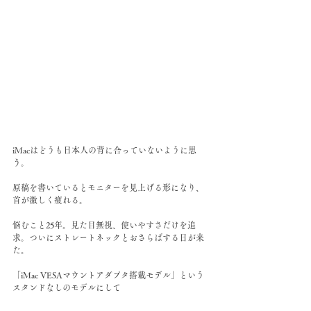
iMacはどうも日本人の背に合っていないように思
う。
原稿を書いているとモニターを見上げる形になり、
首が激しく疲れる。
悩むこと25年。見た目無視、使いやすさだけを追
求。ついにストレートネックとおさらばする日が来
た。
「iMac VESAマウントアダプタ搭載モデル」という
スタンドなしのモデルにして