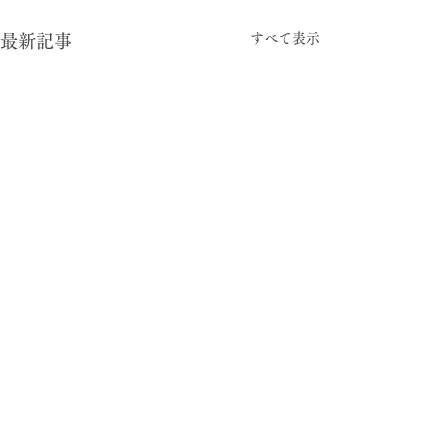
すべて表示
最新記事
-05:15
型と視点
© 2024 暮らしの柄 大平一枝 Kazue Oodaira ,
Design Izumi Saito ［rhyme inc.］ All rights reserved.
がむしゃら労働