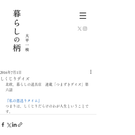
2016年7月1日
しくじりデイズ
北欧、暮らしの道具店　連載「つまずきデイズ」第
六話
『私の恩送りタイム』
つまりは、しくじりだらけのわが人生ということで
す。