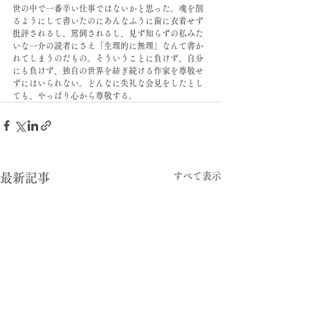
世の中で一番辛い仕事ではないかと思った。魂を削
るようにして書いたのにあんなふうに歯に衣着せず
批評されるし、罵倒されるし、見ず知らずの私みた
いな一介の読者にさえ「生理的に無理」なんて書か
れてしまうのだもの。そういうことに負けず、自分
にも負けず、独自の世界を紡ぎ続ける作家を尊敬せ
ずにはいられない。どんなに失礼な会見をしたとし
ても、やっぱり心から尊敬する。
すべて表示
最新記事