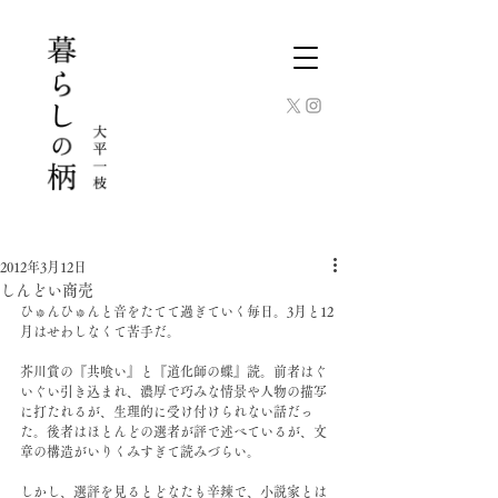
2012年3月12日
しんどい商売
ひゅんひゅんと音をたてて過ぎていく毎日。3月と12
月はせわしなくて苦手だ。
芥川賞の『共喰い』と『道化師の蝶』読。前者はぐ
いぐい引き込まれ、濃厚で巧みな情景や人物の描写
に打たれるが、生理的に受け付けられない話だっ
た。後者はほとんどの選者が評で述べているが、文
章の構造がいりくみすぎて読みづらい。
しかし、選評を見るとどなたも辛辣で、小説家とは