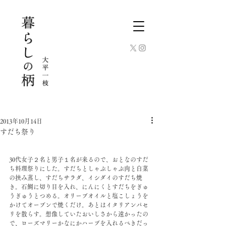
2013年10月14日
すだち祭り
30代女子２名と男子１名が来るので、おとなのすだ
ち料理祭りにした。すだちとしゃぶしゃぶ肉と白菜
の挟み蒸し、すだちサラダ、イシダイのすだち焼
き。石鯛に切り目を入れ、にんにくとすだちをぎゅ
うぎゅうとつめる。オリーブオイルと塩こしょうを
かけてオーブンで焼くだけ。あとはイタリアンパセ
リを散らす。想像していたおいしさから遠かったの
で、ローズマリーかなにかハーブを入れるべきだっ