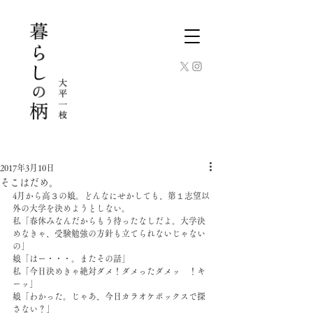
2017年3月10日
そこはだめ。
4月から高３の娘。どんなにせかしても、第１志望以
外の大学を決めようとしない。
私「春休みなんだからもう待ったなしだよ。大学決
めなきゃ、受験勉強の方針も立てられないじゃない
の」
娘「はー・・・。またその話」
私「今日決めきゃ絶対ダメ！ダメったダメッ　！キ
ーッ」
娘「わかった。じゃあ、今日カラオケボックスで探
さない？」