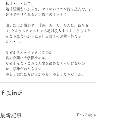
私「・・・は？」
娘「昼間安いからさ、ママのパソコン持ち込んで、2
教科で受けられる大学探すのネットで」
開いた口が塞がず、「あ、あ、あ、あんた。落ちる
よ､そんなスタンスじゃあ絶対浪人するよ、うちはそ
んなお金ないからねっ」と言うのが精一杯だっ
た・・・。
なぜカラオケボックスなのか
歌の合間に大学探すのか。
なぜそんなところで人生を決めなきゃいけないの
か、意味がわからない。
ゆとり世代にもほどがある。ゆとりじゃないか。
すべて表示
最新記事