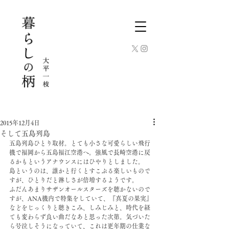
2015年12月4日
そして五島列島
五島列島ひとり取材。とても小さな可愛らしい飛行
機で福岡から五島福江空港へ。強風で長崎空港に戻
るかもというアナウンスにはひやりとしました。
島というのは、誰かと行くとすこぶる楽しいもので
すが、ひとりだと淋しさが倍増するようです。
ふだんあまりサザンオールスターズを聴かないので
すが、ANA機内で特集をしていて、『真夏の果実』
などをじっくりと聴きこみ、しみじみと、時代を経
ても変わらず良い曲だなあと思った次第。気づいた
ら号泣しそうになっていて、これは更年期の仕業な