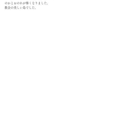
のかとおのれが怖くなりました。
教会の美しい島でした。