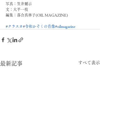
写真：笠井爾示
文：大平一枝
編集：落合真林子(OIL MAGAZINE)
#クラスカ
#令和かぞくの肖像
#oilmagazine
すべて表示
最新記事