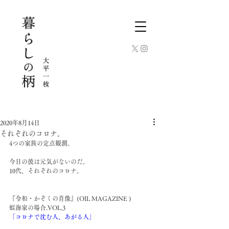
2020年8月14日
それぞれのコロナ。
4つの家族の定点観測。
今日の彼は元気がないのだ。
10代、それぞれのコロナ。
『令和・かぞくの肖像』(OIL MAGAZINE )
蛭海家の場合.VOL.3
「コロナで沈む人、あがる人」