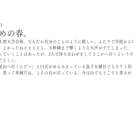
4日
めの春。
上智大学合格。なんだか自分のことのように嬉しい。ふたりで学校から
。よかったねええええと、３軒隣まで響くような大声がでてしまった。
っていくことはあったが、2人で待ち合わせをしてどこかへ行くというデ
たらしい。
尾山へ行くんだ〜」と口元がゆるみきっている息子を横目でちろりと見
。男って単純だね、とその目が言っている。今は山でもどこでも登るが