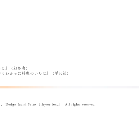
べに』（幻冬舎）
うやくわかった料理のいろは』（平凡社）
ign Izumi Saito ［rhyme inc.］ All rights reserved.