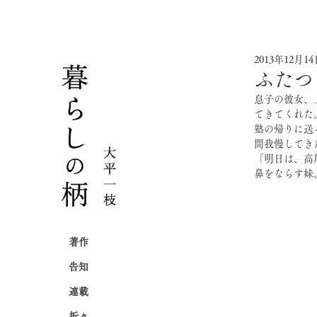
2013年12月1
ふたつ
息子の彼女、
てきてくれた
塾の帰りに送
間我慢してき
「明日は、高
鼻をならす妹
著作
告知
連載
折々