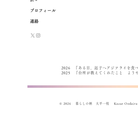
プロフィール
連絡
2026 『ある日、逗子へアジフライを食
2025 『台所が教えてくれたこと よ
© 2024 暮らしの柄 大平一枝 Kazue Oodaira , Des