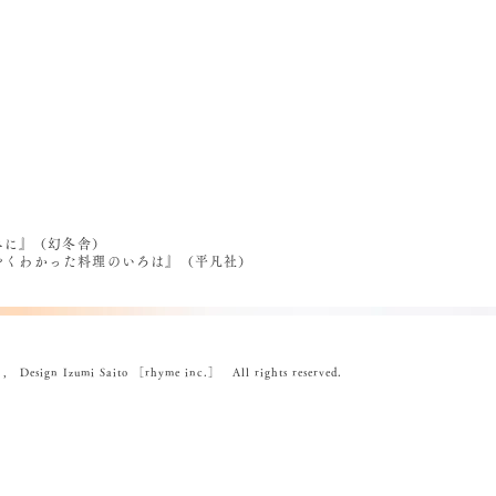
べに』（幻冬舎）
うやくわかった料理のいろは』（平凡社）
ign Izumi Saito ［rhyme inc.］ All rights reserved.