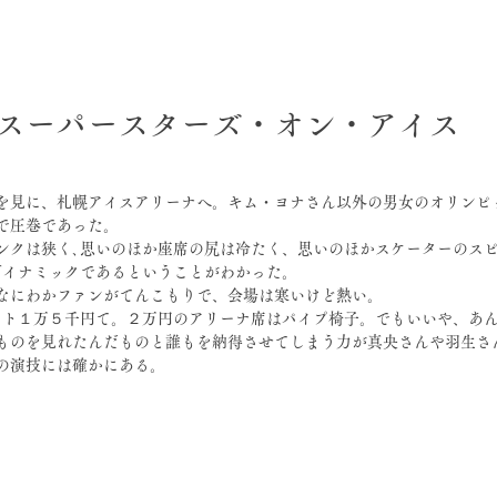
スーパースターズ・オン・アイス
を見に、札幌アイスアリーナへ。キム・ヨナさん以外の男女のオリンピ
で圧巻であった。
ンクは狭く､思いのほか座席の尻は冷たく、思いのほかスケーターのス
ダイナミックであるということがわかった。
なにわかファンがてんこもりで、会場は寒いけど熱い。
ット１万５千円て。２万円のアリーナ席はパイプ椅子。でもいいや、あ
ものを見れたんだものと誰もを納得させてしまう力が真央さんや羽生さ
の演技には確かにある。