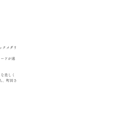
ックメダリ
ピードが速
んな美しく
ん、町田さ