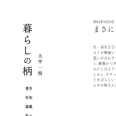
2014年4月6日
まさに
生・羽生王子
ストが勢揃い
思いのほかリ
く､優雅かつ
わたしのよう
しかし､チケ
てすばらしい
んや小塚さん
著作
告知
連載
折々