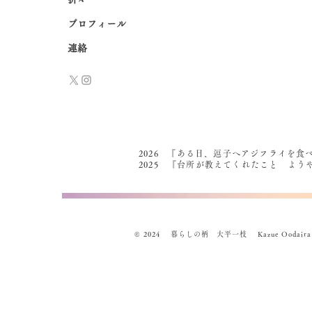
プロフィール
連絡
2026 『ある日、逗子へアジフライを食
2025 『台所が教えてくれたこと よ
© 2024 暮らしの柄 大平一枝 Kazue Oodaira , Des