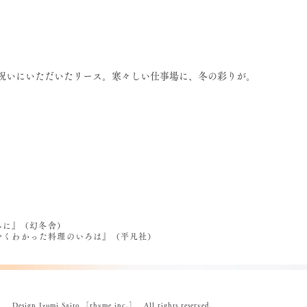
祝いにいただいたリース。寒々しい仕事場に、冬の彩りが。
べに』（幻冬舎）
うやくわかった料理のいろは』（平凡社）
ign Izumi Saito ［rhyme inc.］ All rights reserved.