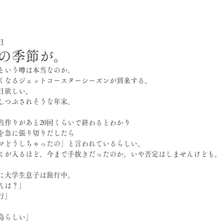
0日
の季節が。
月という噂は本当なのか。
くなるジェットコースターシーズンが到来する。
0日欲しい。
しつぶされそうな年末。
弁当作りがあと20回くらいで終わるとわかり
を急に張り切りだしたら
マどうしちゃったの」と言われているらしい。
ミが入るほど、今まで手抜きだったのか。いや否定はしませんけども。
に大学生息子は旅行中。
んは？」
行」
」
島らしい」