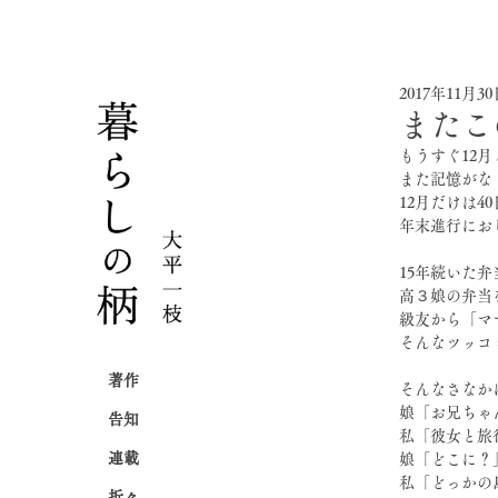
2017年11月3
またこ
もうすぐ12
また記憶がな
12月だけは4
年末進行にお
15年続いた
高３娘の弁当
級友から「マ
そんなツッコ
著作
そんなさなか
娘「お兄ちゃ
告知
私「彼女と旅
連載
娘「どこに？
私「どっかの
折々