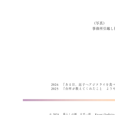
（写真）
事務所引越し
2026 『ある日、逗子へアジフライを食
2025 『台所が教えてくれたこと よ
© 2024 暮らしの柄 大平一枝 Kazue Oodaira , Des