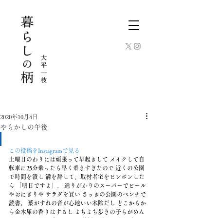
2020年10月4日
やらかしの午後
この投稿をInstagramで見る
土曜日のわりには頑張って早起きして メイクして自
転車に25分乗ったら早く着きすぎたので 近くの公園
で時間を潰し 満を辞して、取材者宅をピンポンした
ら 「明日ですよ」。 通りがかりのスーパーでビール
やおにぎりや サラダを買い さっきの公園のベンチで
読書。 葉がすれの音が心地いい木陰だし どこからか
ら金木犀の香りはするし よちよち歩きの子らがめん