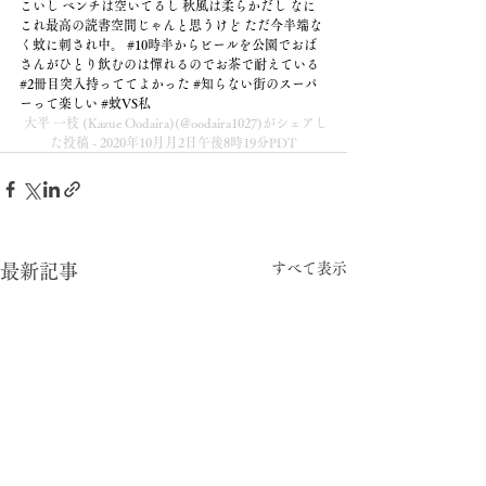
こいし ベンチは空いてるし 秋風は柔らかだし なに
これ最高の読書空間じゃんと思うけど ただ今半端な
く蚊に刺され中。 #10時半からビールを公園でおば
さんがひとり飲むのは憚れるのでお茶で耐えている 
#2冊目突入持っててよかった #知らない街のスーパ
ーって楽しい #蚊VS私
 大平 一枝 (Kazue Oodaira)
(@oodaira1027)がシェアし
た投稿 - 2020年10月月2日午後8時19分PDT
すべて表示
最新記事