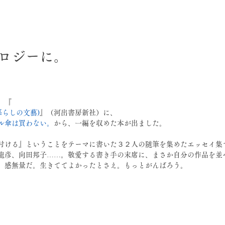
日
ロジーに。
　『
暮らしの文藝)
』（河出書房新社）に、
ル傘は買わない。
から、一編を収めた本が出ました。
付ける』ということをテーマに書いた３２人の随筆を集めたエッセイ集
龍彦、向田邦子……。敬愛する書き手の末席に、まさか自分の作品を並
、感無量だ。生きててよかったとさえ。もっとがんばろう。