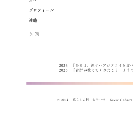
プロフィール
連絡
2026 『ある日、逗子へアジフライを食
2025 『台所が教えてくれたこと よ
© 2024 暮らしの柄 大平一枝 Kazue Oodaira , Des