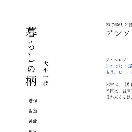
2017年6月20
アンソ
アンソロジー
片づけたい (
もう、ビニー
本書は、『片
幸田文、澁澤
日が来るとは
著作
告知
連載
折々