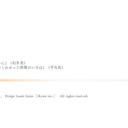
べに』（幻冬舎）
うやくわかった料理のいろは』（平凡社）
ign Izumi Saito ［rhyme inc.］ All rights reserved.