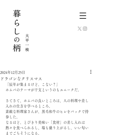
2024年12月25日
ドラゴンなクリスマス
「辰年が集まるけど、こない？」
ホムパのテーマが干支というのもユニークだ。
さてさて、ホムパの良いところは、人の料理や差し
入れの仕方を学べるところ。
素敵な料理家さんが、黒毛和牛のヒレをパックで持
参した。
なるほど、とびきり美味い「食材」の差し入れは
熱々を食べられるし、場も盛り上がるし、いい匂い
までごちそうになる。