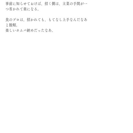
事前に知らせておけば、招く側は、主菜の手間が一
つ省かれて楽になる。
食のプロは、招かれても、もてなし上手なんだなあ
と脱帽。
楽しいホムパ納めだったなあ。