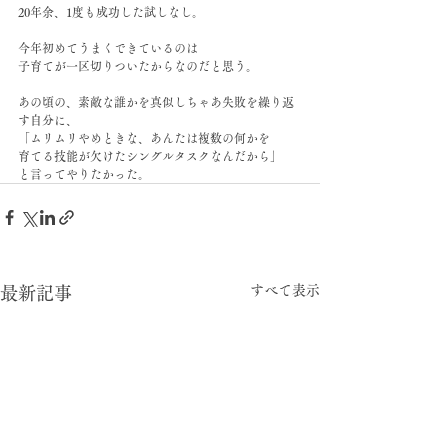
20年余、1度も成功した試しなし。
今年初めてうまくできているのは
子育てが一区切りついたからなのだと思う。
あの頃の、素敵な誰かを真似しちゃあ失敗を繰り返
す自分に、
「ムリムリやめときな、あんたは複数の何かを
育てる技能が欠けたシングルタスクなんだから」
と言ってやりたかった。  
すべて表示
最新記事