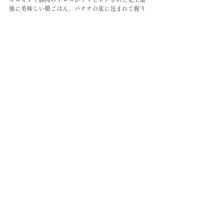
強に美味しい朝ごはん。バナナの皮に包まれて握り
こぶし大もあるのが１個５０円。
朝はこれを食べて、日中はずーっと書いて、夕方は
部屋に戻るワーケーションなう。
すべて表示
最新記事