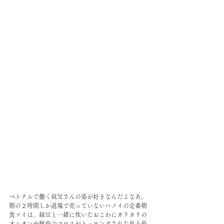
ベトナムで働く叔父さんの姿が好きなんだよなあ。
朝の２時間しか道端で売っていないハノイの定番朝
食ソイは、緑豆と一緒に炊いたおこわにカリカリの
オニオンや豚肉のフロスがトッピングされた史上最