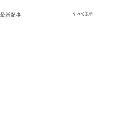
すべて表示
最新記事
-05:15
型と視点
© 2024 暮らしの柄 大平一枝 Kazue Oodaira ,
Design Izumi Saito ［rhyme inc.］ All rights reserved.