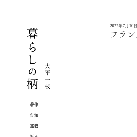
2022年7月10
フラン
著作
告知
連載
折々