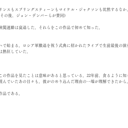
リンスもスプリングスティーンもマイケル・ジャクソンも沈黙するなか
(その後、ジョン・デンバーらが賛同)
検閲運動は衰退した。それらをこの作品で初めて知った。
ハで始まる。ロシア軍撤退を祝う式典に招かれたライブで生前最後の演
は熱狂していた。
この作品を見たことは意味があると思っている。22年前、貪るように知
読んでいたあの日々も。彼がのめり込んだ理由の一端が理解できたから
作品である。