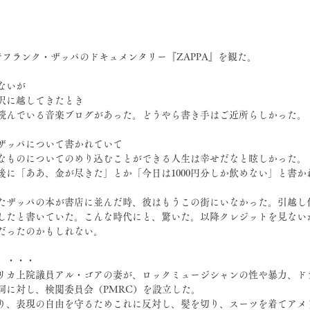
 でフランク・ザッパのドキュメンタリー『ZAPPA』を観た。
ないが
北沢に越してきたとき
読んでいる音楽ブログがあった。どうやら書き手はご近所らしかった。
ザッパについて書かれていて
なものについてのめり込むことができる人生は幸せだなと眩しかった。
後に「ああ、金が尽きた」とか「今日は1000円分しか飲めない」と書か
たザッパの本が書店に並んだ時、彼はもうこの街にいなかった。引越し
したと書いていた。こんな時代にと、驚いた。以降クレジットを見ない
だったのかもしれない。
　・・・
メリカ上院議員アル・ゴアの妻が、ロックミュージシャンの性や暴力、ド
詞に対し、検閲委員会（PMRC）を設立した。
り、表現の自由を守るためこれに反対し、髪を切り、スーツを着てアメ