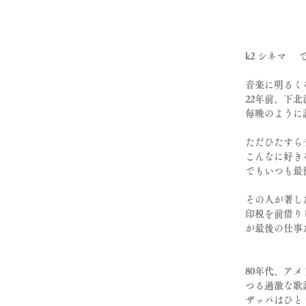
k2 シネマ　
音楽に明るく
22年前、下
毎晩のように
ただひたすら
こんなに好き
でもいつも最
その人が著し
印税を前借り
が最後の仕事
　　　　　　
80年代、ア
つる過激な歌
ザッパはひと