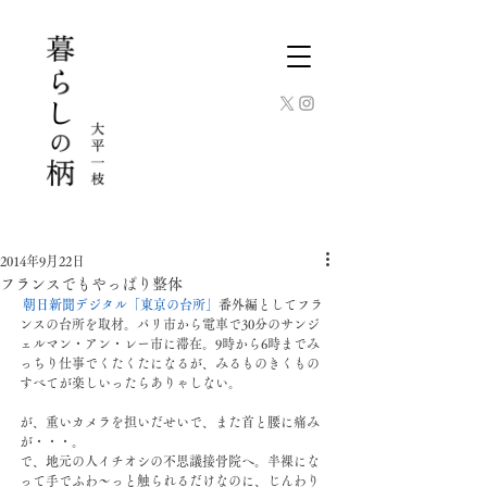
2014年9月22日
フランスでもやっぱり整体
朝日新聞デジタル「東京の台所」
番外編としてフラ
ンスの台所を取材。パリ市から電車で30分のサンジ
ェルマン・アン・レー市に滞在。9時から6時までみ
っちり仕事でくたくたになるが、みるものきくもの
すべてが楽しいったらありゃしない。
が、重いカメラを担いだせいで、また首と腰に痛み
が・・・。
で、地元の人イチオシの不思議接骨院へ。半裸にな
って手でふわ〜っと触られるだけなのに、じんわり