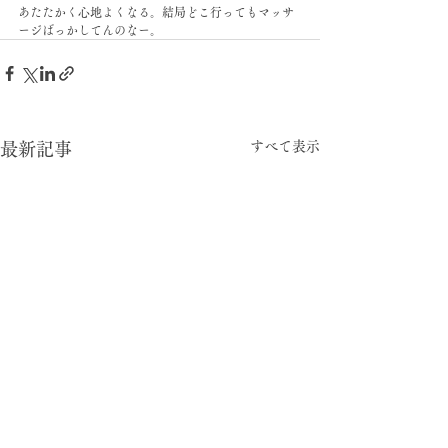
あたたかく心地よくなる。結局どこ行ってもマッサ
ージばっかしてんのなー。
すべて表示
最新記事