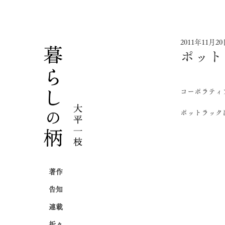
2011年11月2
ポット
コーポラティ
ポットラック
著作
告知
連載
折々