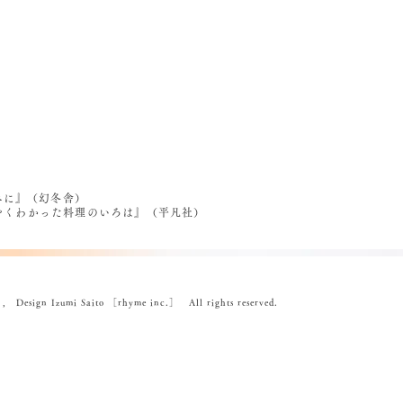
べに』（幻冬舎）
うやくわかった料理のいろは』（平凡社）
ign Izumi Saito ［rhyme inc.］ All rights reserved.