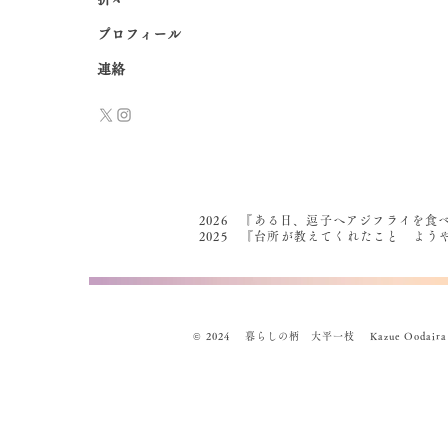
プロフィール
連絡
2026 『ある日、逗子へアジフライを食
2025 『台所が教えてくれたこと よ
© 2024 暮らしの柄 大平一枝 Kazue Oodaira , Des