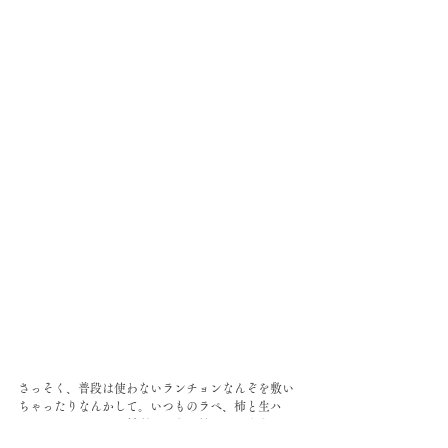
さっそく、普段は使わないランチョンなんぞを敷い
ちゃったりなんかして。いつものラペ、柿と生ハ
ム、サラダがすごい料理のように見えてしまうこの
マジックよ。気分が上がる。リサイクルショップは