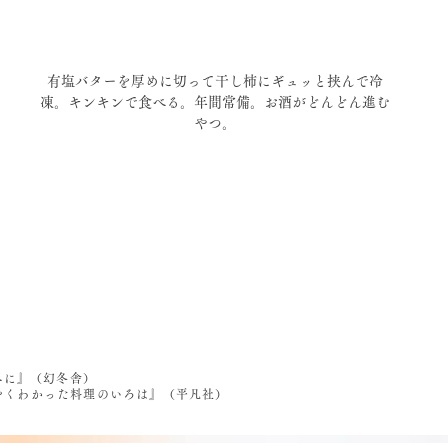
有塩バターを厚めに切って干し柿にギュッと挟んで冷
凍。キンキンで食べる。年間常備。お酒がどんどん進む
やつ。
べに』（幻冬舎）
うやくわかった料理のいろは』（平凡社）