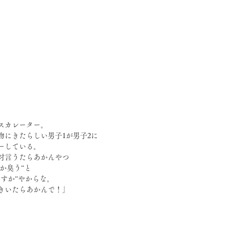
スカレーター。
物にきたらしい男子1が男子2に
ーしている。
対言うたらあかんやつ
んか臭う“と
ますか“やからな。
きいたらあかんで！」