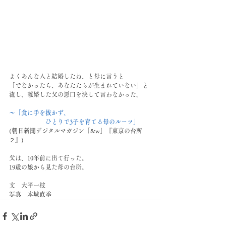
よくあんな人と結婚したね、と母に言うと
「でなかったら、あなたたちが生まれていない」と
流し、離婚した父の悪口を決して言わなかった。
〜「食に手を抜かず、
　　　　　　ひとりで3子を育てる母のルーツ」
(朝日新聞デジタルマガジン「&w」『東京の台所　
２』) 
父は、10年前に出て行った。
19歳の娘から見た母の台所。
文　大平一枝
写真　本城直季