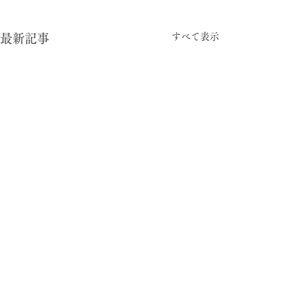
すべて表示
最新記事
-05:15
型と視点
© 2024 暮らしの柄 大平一枝 Kazue Oodaira ,
Design Izumi Saito ［rhyme inc.］ All rights reserved.