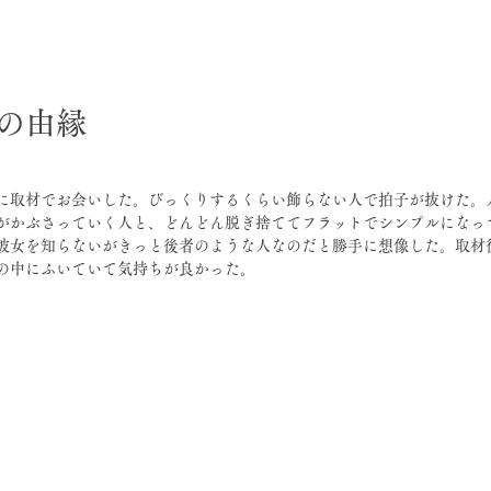
日
の由縁
に取材でお会いした。びっくりするくらい飾らない人で拍子が抜けた。
がかぶさっていく人と、どんどん脱ぎ捨ててフラットでシンプルになっ
彼女を知らないがきっと後者のような人なのだと勝手に想像した。取材
の中にふいていて気持ちが良かった。