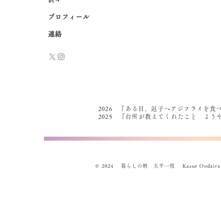
プロフィール
連絡
2026 『ある日、逗子へアジフライを食
2025 『台所が教えてくれたこと よ
© 2024 暮らしの柄 大平一枝 Kazue Oodaira , Des