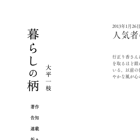
2013年1月26
人気者
行正り香さん
を取るほど鎧
いる。以前の
やかな風が心
著作
告知
連載
折々