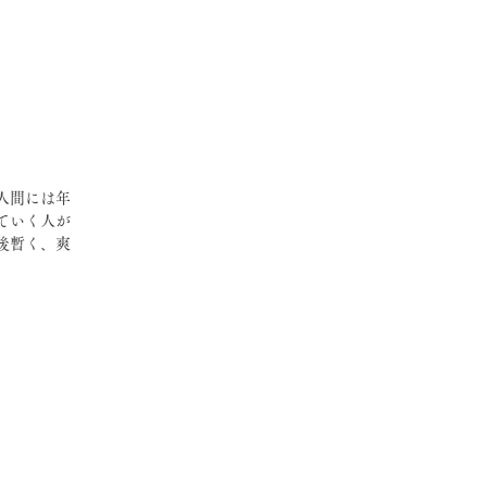
人間には年
ていく人が
後暫く、爽