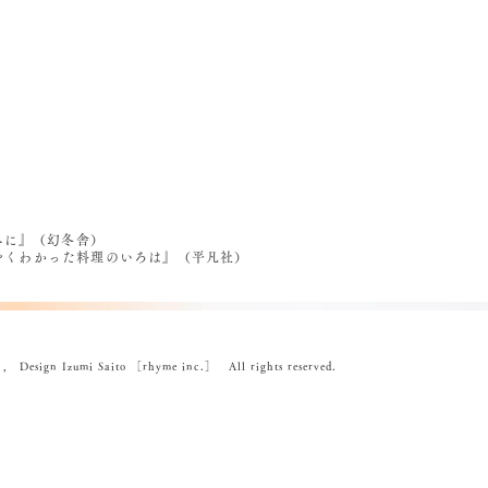
べに』（幻冬舎）
うやくわかった料理のいろは』（平凡社）
ign Izumi Saito ［rhyme inc.］ All rights reserved.