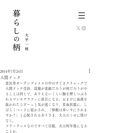
2014年7月24日
人間ドック
恵比寿ガーデンプレイスの中のすてきクリニックで
人間ドック受診。設備が素敵だろうが何だろうがや
ることは同じで、ありえないくらい胸を押しつぶさ
れるマンモグラフィに涙目になる。おまけに血液を
抜かれたらすーっと気が遠くなり、貧血状態に。し
ばらくベッドに寝かされ、「移動は車いすにされま
すか？」と心配されるありさま。大人のくせに情け
なし。
フリーランスなのですべて自腹。次は何年後になる
ことか。