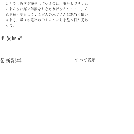
こんなに医学が発達しているのに、胸を板で挟まれ
るあんなに痛い健診をしなければなんて・・・。そ
れを毎年受診している大人のみなさんは本当に偉い
なあと、帰りの電車のＯｌさんたちを見る目が変わ
った。
すべて表示
最新記事