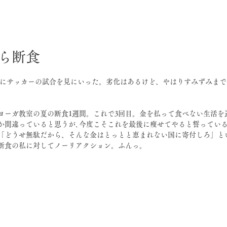
日
ら断食
ヨーガ教室の夏の断食1週間。これで3回目。金を払って食べない生活を
か間違っていると思うが､今度こそこれを最後に痩せてやると誓ってい
「どうせ無駄だから、そんな金はとっとと恵まれない国に寄付しろ」と
断食の私に対してノーリアクション。ふんっ。