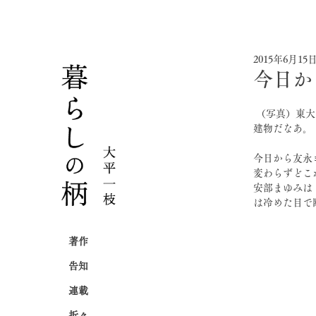
2015年6月15
今日か
 （写真）東大にサッカーの試合を見にいった。劣化はあるけど、やはりすみずみまで凝ったいい
建物だなあ。
今日から友永
変わらずどこ
安部まゆみは
は冷めた目で
著作
告知
連載
折々