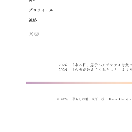
プロフィール
連絡
2026 『ある日、逗子へアジフライを食
2025 『台所が教えてくれたこと よ
© 2024 暮らしの柄 大平一枝 Kazue Oodaira , Des