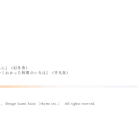
べに』（幻冬舎）
うやくわかった料理のいろは』（平凡社）
ign Izumi Saito ［rhyme inc.］ All rights reserved.