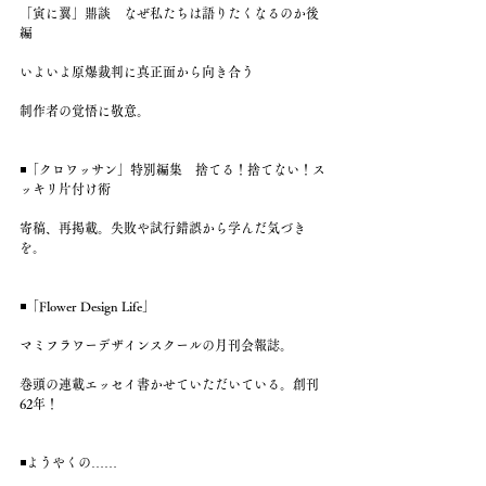
「寅に翼」鼎談　なぜ私たちは語りたくなるのか後
編
いよいよ原爆裁判に真正面から向き合う
制作者の覚悟に敬意。
◾️「クロワッサン」特別編集　捨てる！捨てない！ス
ッキリ片付け術
寄稿、再掲載。失敗や試行錯誤から学んだ気づき
を。
◾️「Flower Design Life」
マミフラワーデザインスクールの月刊会報誌。
巻頭の連載エッセイ書かせていただいている。創刊
62年！
◾️ようやくの……