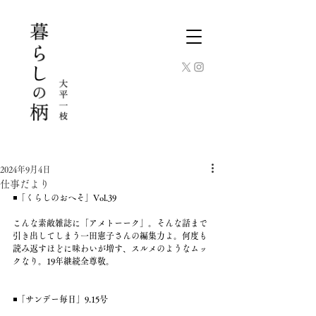
2024年9月4日
仕事だより
◾️「くらしのおへそ」Vol.39
こんな素敵雑誌に「アメトーーク」。そんな話まで
引き出してしまう一田憲子さんの編集力よ。何度も
読み返すほどに味わいが増す、スルメのようなムッ
クなり。19年継続全尊敬。
◾️「サンデー毎日」9.15号