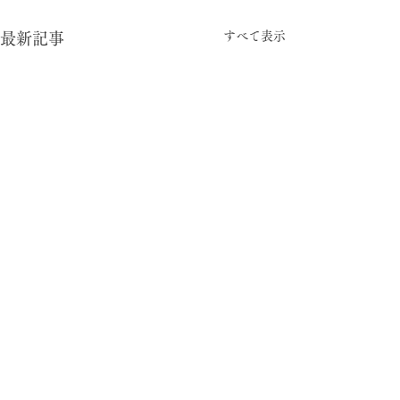
すべて表示
最新記事
-05:15
型と視点
© 2024 暮らしの柄 大平一枝 Kazue Oodaira ,
Design Izumi Saito ［rhyme inc.］ All rights reserved.
がむしゃら労働