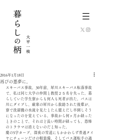
2016年1月18日
再びの悪夢に。
スキーバス事故。30年前、犀川スキーバス転落事故
で、私は同じ大学の仲間と教授２５名を失った。暮
らしていた学生寮からも何人も死者が出た。バスは
川にダイブし、厳寒の犀川から救助された後輩が、
寮で洗濯機の水流を見たとたん震えだし卒倒しそう
になったのを覚えている。事故から何ヶ月か経った
ときのことで、それほど長い時間が経っても、恐怖
のトラウマは消えないのだと知った。
魔のS字カーブ、深夜の雪道にもかかわらず普通タイ
ヤにチェーンだけの軽装備、そしてバス運転手の過