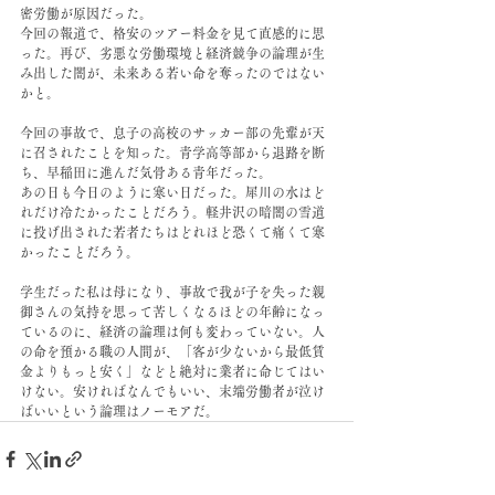
密労働が原因だった。
今回の報道で、格安のツアー料金を見て直感的に思
った。再び、劣悪な労働環境と経済競争の論理が生
み出した闇が、未来ある若い命を奪ったのではない
かと。
今回の事故で、息子の高校のサッカー部の先輩が天
に召されたことを知った。青学高等部から退路を断
ち、早稲田に進んだ気骨ある青年だった。
あの日も今日のように寒い日だった。犀川の水はど
れだけ冷たかったことだろう。軽井沢の暗闇の雪道
に投げ出された若者たちはどれほど恐くて痛くて寒
かったことだろう。
学生だった私は母になり、事故で我が子を失った親
御さんの気持を思って苦しくなるほどの年齢になっ
ているのに、経済の論理は何も変わっていない。人
の命を預かる職の人間が、「客が少ないから最低賃
金よりもっと安く」などと絶対に業者に命じてはい
けない。安ければなんでもいい、末端労働者が泣け
ばいいという論理はノーモアだ。