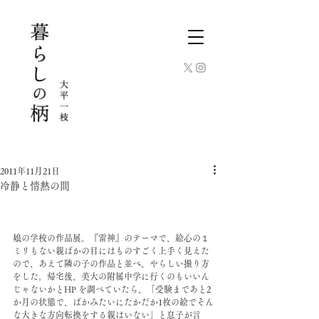
2011年11月21日
冷静と情熱の間
娘の学校の作品展。『雷神』のテーマで、絵心の１
ミリもない親ばかの目にはものすごく上手く見えた
ので、あえて隣の子の作品と並べ、やらしい撮り方
をした。帰宅後、美大の附属中学に行くのもいいん
じゃないかとHP を調べていたら、「受験まであと2
か月の状態で、ばかみたいにたかだか1枚の絵でそん
な大きな方向転換をする親はいない」と息子が言