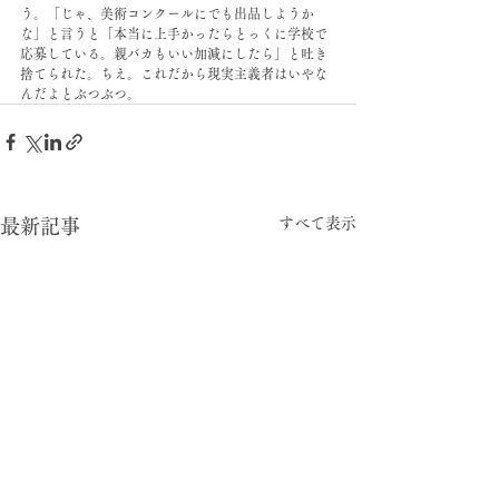
う。「じゃ、美術コンクールにでも出品しようか
な」と言うと「本当に上手かったらとっくに学校で
応募している。親バカもいい加減にしたら」と吐き
捨てられた。ちえ。これだから現実主義者はいやな
んだよとぶつぶつ。
すべて表示
最新記事