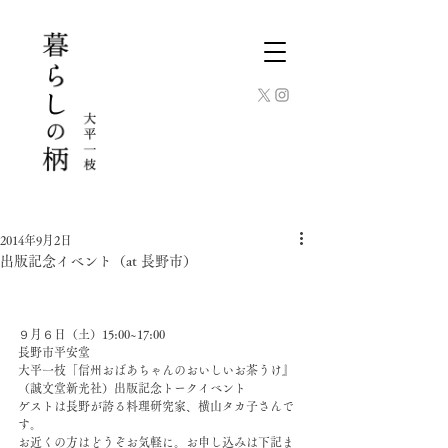
2014年9月2日
出版記念イベント（at 長野市）
９月６日（土）15:00~17:00
長野市平安堂
大平一枝「信州おばあちゃんのおいしいお茶うけ』
（誠文堂新光社）出版記念トークイベント
ゲストは長野が誇る料理研究家、横山タカ子さんで
す。
お近くの方はどうぞお気軽に。お申し込みは下記ま