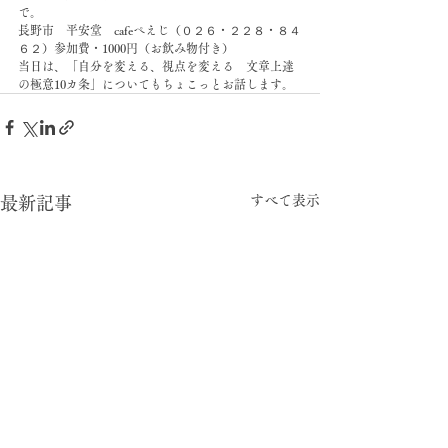
で。
長野市　平安堂　cafeぺえじ（０２６・２２８・８４
６２）参加費・1000円（お飲み物付き）
当日は、「自分を変える、視点を変える　文章上達
の極意10カ条」についてもちょこっとお話します。
すべて表示
最新記事