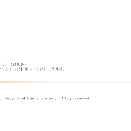
べに』（幻冬舎）
うやくわかった料理のいろは』（平凡社）
ign Izumi Saito ［rhyme inc.］ All rights reserved.