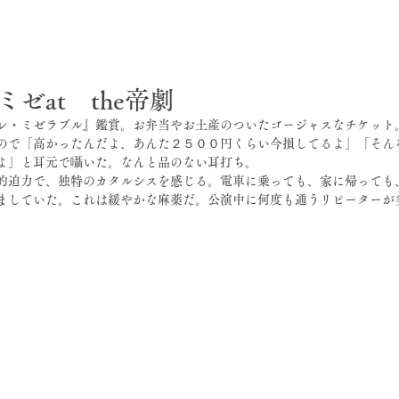
日
ゼat the帝劇
レ・ミゼラブル』鑑賞。お弁当やお土産のついたゴージャスなチケット
ので「高かったんだよ、あんた２５００円くらい今損してるよ」「そん
よ」と耳元で囁いた。なんと品のない耳打ち。
的迫力で、独特のカタルシスを感じる。電車に乗っても、家に帰っても
ましていた。これは緩やかな麻薬だ。公演中に何度も通うリピーターが