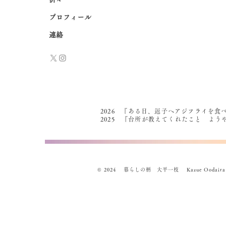
プロフィール
連絡
2026 『ある日、逗子へアジフライを食
2025 『台所が教えてくれたこと よ
© 2024 暮らしの柄 大平一枝 Kazue Oodaira , Des