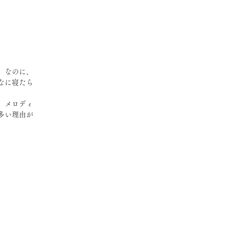
。なのに、
なに寝たら
、メロディ
多い理由が