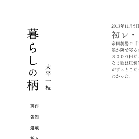
2013年11月5
初レ・ミ
帝国劇場で『
娘が隣で寝る
３０００円だ
なま歌は圧倒
がずっとこだ
わかった。
著作
告知
連載
折々