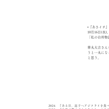
▪️『あさイチ』(
10月16日(
「私の台所物
華丸大吉さん
うと一丸にな
と思う。
2026 『ある日、逗子へアジフライを食