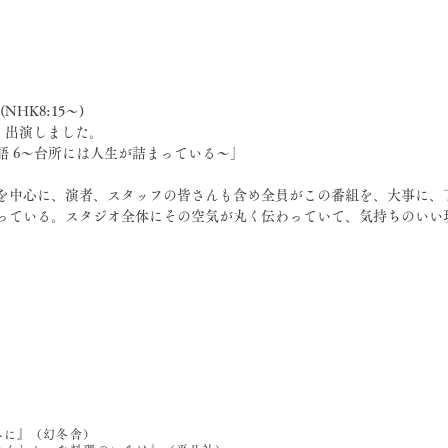
NHK8:15〜)
水)、出演しました。
語 6〜台所には人生が詰まっている〜」
を中心に、演者、スタッフの皆さんも含め全員がこの番組を、大事に、
っている。スタジオ全体にその空気が丸く伝わっていて、気持ちのいい
べに』（幻冬舎）