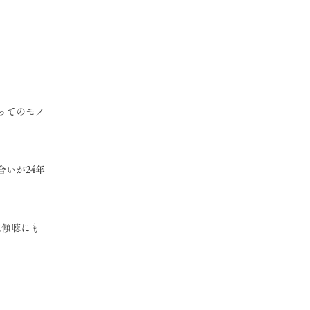
ってのモノ
いが24年
は傾聴にも