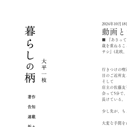
2024年10月1
動画と
■ 『あさっ
歳を重ねるこ
サシ』(北欧
行きつけの喫
目のご近所友
そして
店主の佐藤友
⁡会って5分
著作
長けている。
告知
少し先が、ち
連載
⁡大変な手間
折々