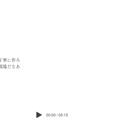
丁寧に作ろ
現場だなあ
00:00 / 05:15