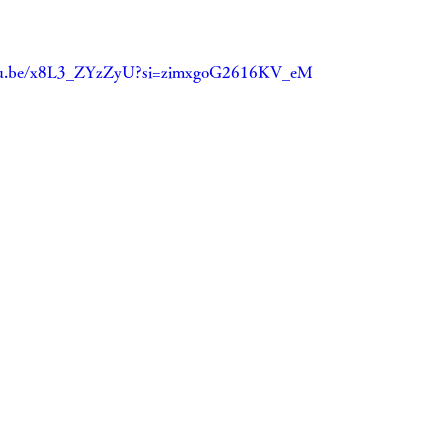
utu.be/x8L3_ZYzZyU?si=zimxgoG2616KV_eM