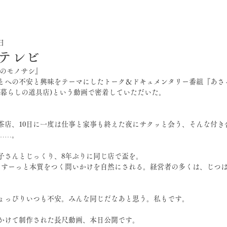
8日
テレビ
てのモノサシ』
とへの不安と興味をテーマにしたトーク＆ドキュメンタリー番組『あさ
、暮らしの道具店)という動画で密着していただいた。
茶店、10日に一度は仕事と家事も終えた夜にサクッと会う、そんな付き合
……。
子さんとじっくり、8年ぶりに同じ店で盃を。
で、すーっと本質をつく問いかけを自然にされる。経営者の多くは、じつ
ょっぴりいつも不安。みんな同じだなあと思う。私もです。
をかけて制作された長尺動画、本日公開です。