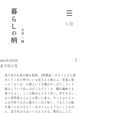
2012年2月9日
北千住の宝
北千住の石黒の飴を取材。2時間近くきさくに立ち話
をしてくれた仲のいいお兄さんと妹さん。安易に使
いたくないが、人情という言葉がやっぱりこういう
街のこういう店にはぴったりとくる。懐古趣味でも
何でもなく、ここの飴はとびきり旨い。甘すぎない
から男性客もどんどん買いに来る。すべておじちゃ
んの手作りなのに怖ろしいほど安い。できたての飴
を食べられるなんて一生のうちにそうないことなの
に、北千住の人はいつでもできる。贅沢なことだ。