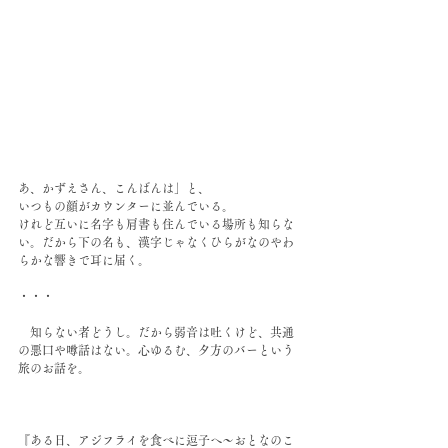
あ、かずえさん、こんばんは」と、
いつもの顔がカウンターに並んでいる。
けれど互いに名字も肩書も住んでいる場所も知らな
い。だから下の名も、漢字じゃなくひらがなのやわ
らかな響きで耳に届く。
・・・
　知らない者どうし。だから弱音は吐くけど、共通
の悪口や噂話はない。心ゆるむ、夕方のバーという
旅のお話を。
『ある日、アジフライを食べに逗子へ〜おとなのこ