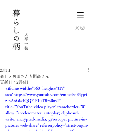
2月1日
命日と角田さんと開高さん
更新日：
2月4日
<iframe width="560" height="315" 
src="https://www.youtube.com/embed/q8Syp4
z-nAo?si=4QQF-F1uTfIm0nvP" 
title="YouTube video player" frameborder="0" 
allow="accelerometer; autoplay; clipboard-
write; encrypted-media; gyroscope; picture-in-
picture; web-share" referrerpolicy="strict-origin-