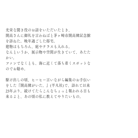
光栄な聞き役のお話をいただいたとき、
開高さんに御礼を言わねばと茅ヶ崎市開高健記念館
を訪ねた。晩年過ごした邸宅。
建物はもちろん、庭やテラスも入れる。
なんというか、展示物や空間が生きていて、あたた
かい。
ファンでなくとも、海に近くて落ち着くスポットな
のでお勧め。
駆け出しの頃、ヒーヒー言いながら編集のお手伝い
をした『開高健がいた。』(平凡社)で、訪れて以来
23年ぶり。続けてたらこんなちょっと報われる日も
来るよと、あの頃の私に教えてやりたいもの。