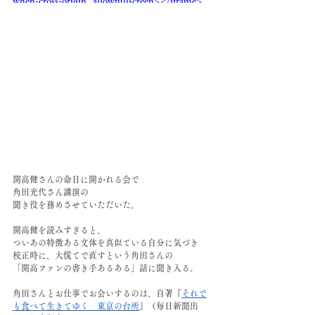
when-cross-origin" allowfullscreen></iframe>
開高健さんの命日に開かれる会で
角田光代さん講演の
聞き役を務めさせていただいた。
開高健を読みすぎると、
ついあの特徴ある文体を真似ている自分に気づき
校正時に、大慌てで直すという角田さんの
「開高ファンの書き手あるある」話に聞き入る。
角田さんとお仕事でお会いするのは、自著『
それで
も食べて生きてゆく　東京の台所
』（毎日新聞出