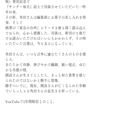
版）発売記念で
『サンデー毎日』誌上で対談させていただいた一昨
年以来。
その折、角田さんは編集部にお菓子の差し入れを持
参。そして
拙著の「東京の台所』シリーズ３冊も深く読み込ん
でおられ、心から感激した。対談は、新刊の１冊だ
けお読みいただければいいにもかかわらず。その時
いただいた言葉は、今も支えになっている。
角田さんは、いつも言外に滲むたくさんのものを感
じる。
あたたかて冷静。伸びやかで繊細。鋭い視点、ゆた
かな共感の情。
開高さんが生きてらしたら、きっと似た資質を感じ
られたのではないかと勝手に想像。
勝手ついでに、現在、開高さんが亡くなられた年齢
でいらっしゃる角田さんの長生きを祈っている。
⁡YouTubeで1年間配信とのこと。