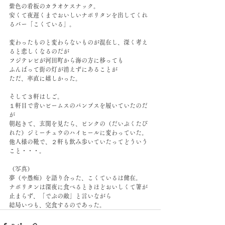
紫色の看板のカラオケスナック。
安くて夜遅くまでおいしいナポリタンを出してくれ
るバー「こくている」。
変わったものと変わらないものが混在し、深く考え
ると悲しくなるのだが
フジテレビが河田町から海の方に移っても
ふんばって街の灯が消えずにあることが
ただ、率直に嬉しかった。
そして３軒はしご。
１軒目で青いビームスのパンプスを履いていたのだ
が
朝起きて、玄関を見たら、ピンクの（だいぶくたび
れた）ジミーチュウのハイヒールに変わっていた。
他人様の靴で、２軒も飲み歩いていたってどういう
こと・・・。
（写真）
夢（や愚痴）を語り合った、こくているは健在。
ナポリタンは深夜に食べるときほどおいしくて箸が
止まらず、「でぶの敵」と言いながら
結局いつも、完食するのであった。