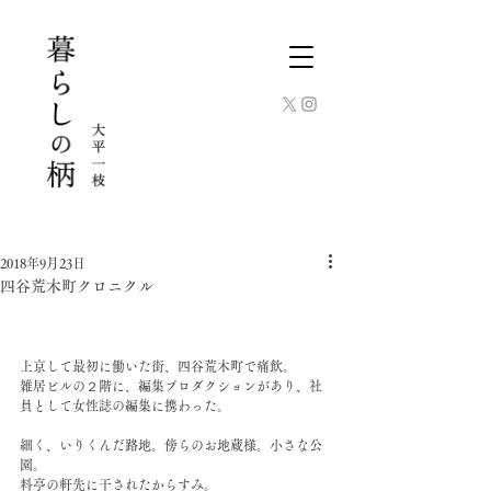
2018年9月23日
四谷荒木町クロニクル
上京して最初に働いた街、四谷荒木町で痛飲。
雑居ビルの２階に、編集プロダクションがあり、社
員として女性誌の編集に携わった。
細く、いりくんだ路地。傍らのお地蔵様。小さな公
園。
料亭の軒先に干されたからすみ。