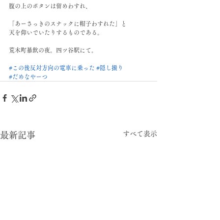
腹の上のボタンは留めわすれ、﻿
「あーさっきのスナックに帽子わすれた」と﻿
天を仰いでいたりするものである。﻿
荒木町暴飲の夜。四ツ谷駅にて。﻿
#この後反対方向の電車に乗った
#隠し撮り
#だめなやーつ
すべて表示
最新記事