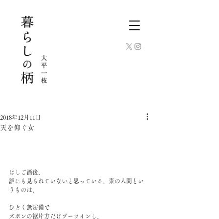
2018年12月11日
天を仰ぐ女
はしご酒後、﻿
誰にも見られていないと思っている、素の人間とい
うものは、﻿
ひどく無防備で﻿
ズボンの裾片方だけブーツインし、﻿