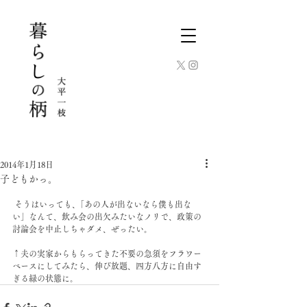
2014年1月18日
子どもかっ。
 そうはいっても、｢あの人が出ないなら僕も出な
い」なんて、飲み会の出欠みたいなノリで、政策の
討論会を中止しちゃダメ、ぜったい。
↑夫の実家からもらってきた不要の急須をフラワー
ベースにしてみたら、伸び放題、四方八方に自由す
ぎる緑の状態に。