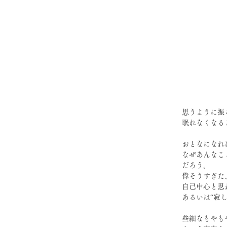
思うように振
眠れなくなる
おとなになれ
なぜあんなこ
だろう。
偉そうすぎた
自己中心と思
あるいは“寂
些細なもやも