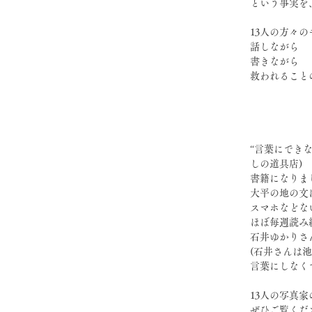
という事実を
13人の方々
話しながら
書きながら
救われること
“言葉にでき
しの道具店) 
書籍になりま
大平の地の文
スマホなどな
ほぼ毎週読み
石井ゆかりさ
(石井さんは
言葉にしなく
13人の写真
ぜひご覧くだ