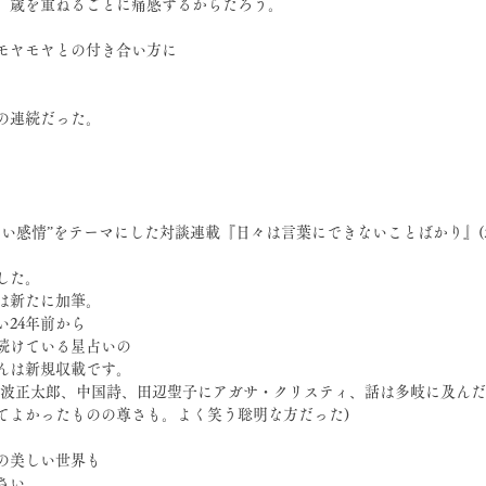
、歳を重ねるごとに痛感するからだろう。
のモヤモヤとの付き合い方に
の連続だった。
ない感情”をテーマにした対談連載『日々は言葉にできないことばかり』
した。　
は新たに加筆。
い24年前から
続けている星占いの
んは新規収載です。
池波正太郎、中国詩、田辺聖子にアガサ・クリスティ、話は多岐に及ん
てよかったものの尊さも。よく笑う聡明な方だった)
家の美しい世界も
さい。