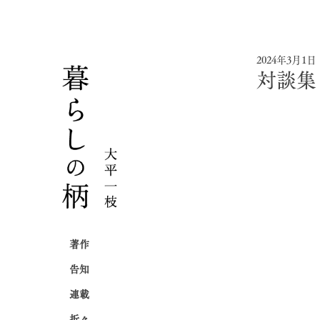
2024年3月1日
対談集
著作
告知
連載
折々