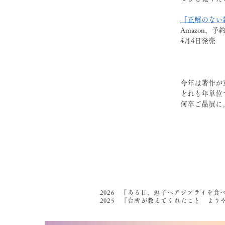
『正解のない
Amazon、
4月4日発売
今年は著作が
どれも年単位
何卒ご贔屓に
2026 『ある日、逗子へアジフライを食
2025 『台所が教えてくれたこと よ