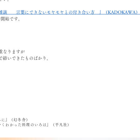
雑談　　言葉にできないモヤモヤとの付き合い方　』（KADOKAWA）
予約開始です。
重なりますが
で紡いできたものばかり。
。
べに』（幻冬舎）
うやくわかった料理のいろは』（平凡社）