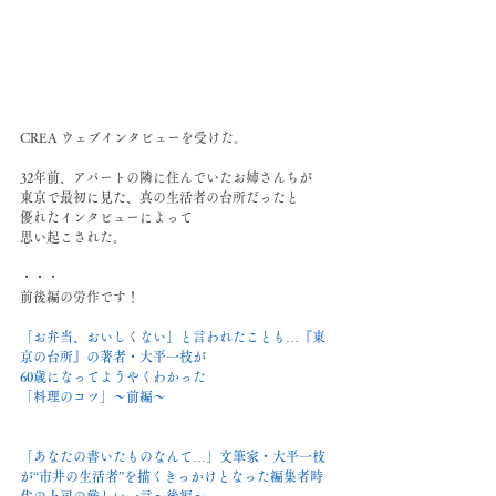
CREA ウェブインタビューを受けた。
32年前、アパートの隣に住んでいたお姉さんちが
東京で最初に見た、真の生活者の台所だったと
優れたインタビューによって
思い起こされた。
・・・
前後編の労作です！
「お弁当、おいしくない」と言われたことも…『東
京の台所』の著者・大平一枝が
60歳になってようやくわかった
「料理のコツ」〜前編〜
「あなたの書いたものなんて…」文筆家・大平一枝
が“市井の生活者”を描くきっかけとなった編集者時
代の上司の厳しい一言〜後編〜