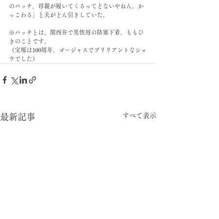
のパッチ、母親が履いてくるってどないやねん。か
っこわる」と夫がどん引きしていた。
※パッチとは、関西弁で男性用の防寒下着、ももひ
きのことです。
（宝塚は100周年。ゴージャスでブリリアントなショ
ウでした）
すべて表示
最新記事