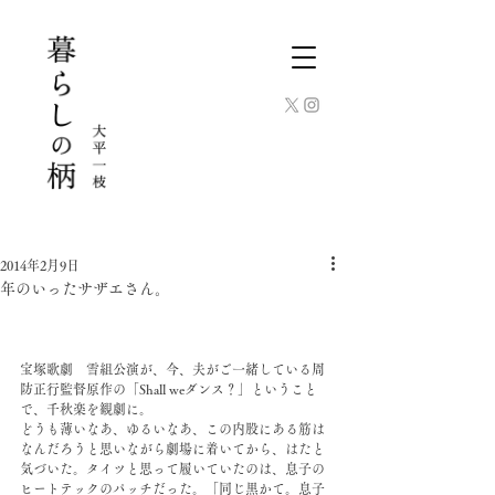
2014年2月9日
年のいったサザエさん。
宝塚歌劇　雪組公演が、今、夫がご一緒している周
防正行監督原作の「Shall weダンス？」ということ
で、千秋楽を観劇に。
どうも薄いなあ、ゆるいなあ、この内股にある筋は
なんだろうと思いながら劇場に着いてから、はたと
気づいた。タイツと思って履いていたのは、息子の
ヒートテックのパッチだった。「同じ黒かて。息子