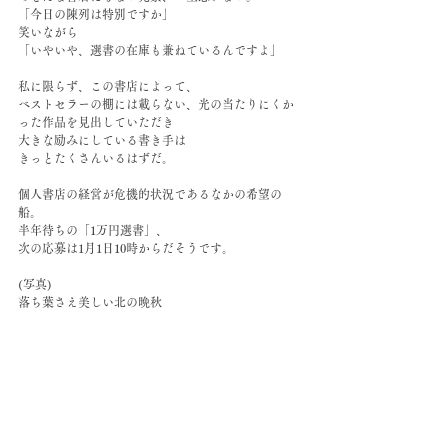
「今日の陳列は特別ですか」
笑いながら
「いやいや、選書の在庫も兼ねているんですよ」
私に限らず、この書店によって、
ベストセラーの棚には載らない、光の当たりにくか
った作品を見出していただき
大きな励みにしている書き手は
きっとたくさんいるはずだ。
個人書店の経営が危機的状況であるなかの希望の
船。
半年待ちの「1万円選書」、
次の応募は1月1日10時からだそうです。
(写真)
落ち葉さえ美しい北の晩秋