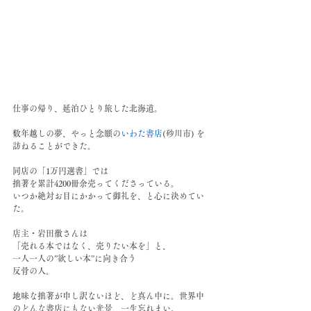
仕事の帰り、延泊ひとり旅した北海道。
数年越しの夢、やっと念願の
いわた書店
(砂川市) を
訪ねることができた。
同店の「1万円選書」では
拙著を累計4200冊余売ってくださっている。
いつか絶対お目にかかって御礼を、と心に決めてい
た。
店主・岩田徹さんは
「売れる本ではなく、売りたい本を」と、
一人一人の”欲しい本”に向き合う
反骨の人。
地味な拙著が申し訳ないほど、ど真ん中に。世界中
のどんな書店にもない光景、一生忘れまい。