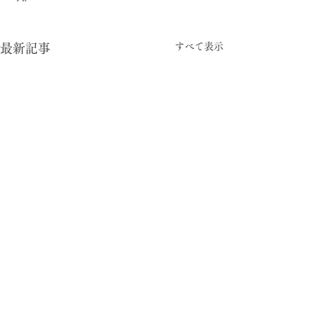
すべて表示
最新記事
-05:15
密告
© 2024 暮らしの柄 大平一枝 Kazue Oodaira ,