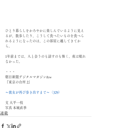
ひとり暮らしをかろやかに楽しんでいるように見え
るが、散歩したり、こうして食べたいものを食べら
れるようになったのは、この部屋に越してきてか
ら。
1年前までは、人と会うのも話すのも怖く、夜は眠れ
なかった。
・・・
朝日新聞デジタルマガジン&w 
『東京の台所 2』
〜彼女が再び歩き出すまで〜〈329〉
文 大平一枝
写真 本城直季
連載