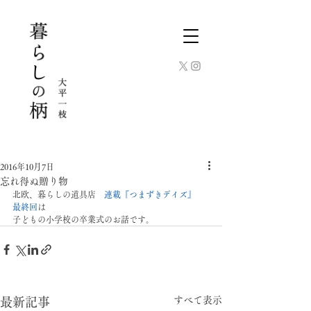
2016年10月7日
忘れ得ぬ贈り物
北欧、暮らしの道具店　
連載『つまずきデイズ』　
最終回
は
子どもの小学校の卒業式のお話です。
すべて表示
最新記事